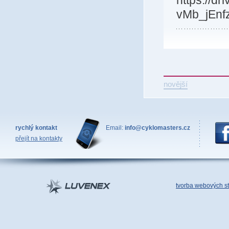
https://d
vMb_jEnf
novější
rychlý kontakt
Email:
info@cyklomasters.cz
přejít na kontakty
tvorba webových s