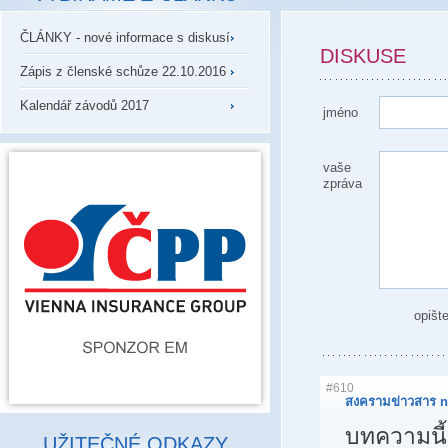
ČLÁNKY - nové informace s diskusí
DISKUSE
Zápis z členské schůze 22.10.2016
Kalendář závodů 2017
jméno
vaše
zpráva
opišt
#610
สงครามข่าวสาร n
บทความนี้ม
UŽITEČNÉ ODKAZY