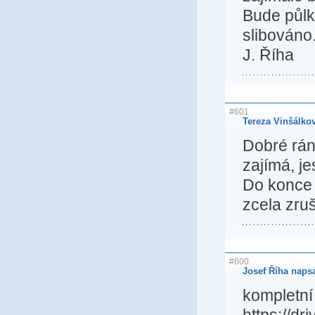
Bude půlk
slibováno
J. Říha
#601
Tereza Vinšálko
Dobré ráno
zajímá, je
Do konce ř
zcela zru
#600
Josef Říha napsa
kompletní