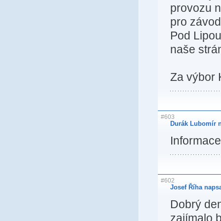
provozu n
pro závod
Pod Lipou
naše strá
Za výbor 
#603
Durák Lubomír n
Informace 
#602
Josef Říha napsa
Dobrý de
zajímalo 