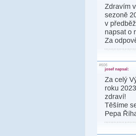
Zdravím v
sezoně 20
v předběž
napsat o 
Za odpově
#606
josef napsal:
Za celý V
roku 2023
zdraví!
Těšíme s
Pepa Říh