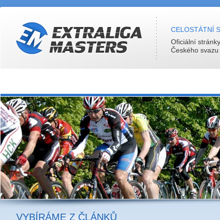
CELOSTÁTNÍ S
Oficiální stránk
Českého svazu c
VYBÍRÁME Z ČLÁNKŮ