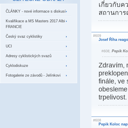
เกี่ยวกั
สถานการณ
ČLÁNKY - nové informace s diskusí
Kvalifikace a MS Masters 2017 Albi
FRANCIE
#609
Český svaz cyklistiky
Josef Říha reago
UCI
Pepik Ko
#608,
Adresy cyklistických svazů
Zdravím,
Cyklodiskuze
preklopen
Fotogalerie ze závodů - Jelínkovi
finále, v
obesleme 
trpelivost
#608
Pepik Koloc nap