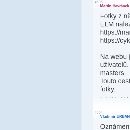
#605
Martin Havránek
Fotky z n
ELM nalez
https://ma
https://cy
Na webu js
uživatelů.
masters.
Touto ces
fotky.
#604
Vladimír URBAN 
Oznámení 