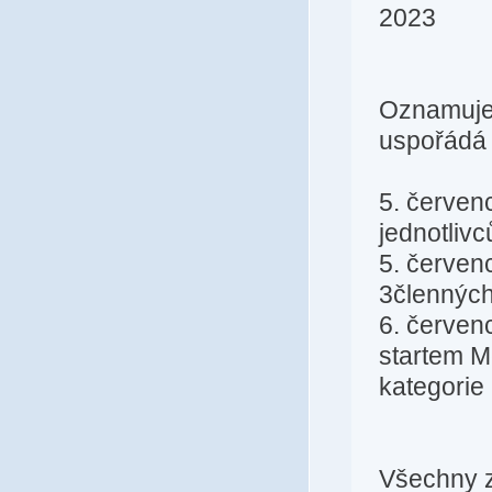
2023
Oznamujem
uspořádá 
5. červen
jednotliv
5. červen
3členných
6. červen
startem M
kategorie
Všechny z