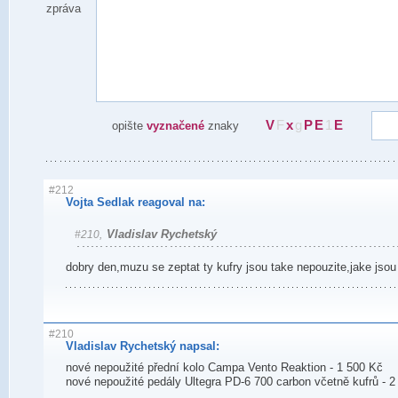
zpráva
V
F
x
g
P
E
1
E
opište
vyznačené
znaky
#212
Vojta Sedlak reagoval na:
Vladislav Rychetský
#210,
dobry den,muzu se zeptat ty kufry jsou take nepouzite,jake jsou
#210
Vladislav Rychetský napsal:
nové nepoužité přední kolo Campa Vento Reaktion - 1 500 Kč
nové nepoužité pedály Ultegra PD-6 700 carbon včetně kufrů - 2