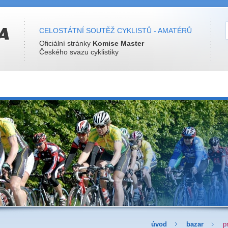
CELOSTÁTNÍ SOUTĚŽ CYKLISTŮ - AMATÉRŮ
Oficiální stránky
Komise Master
Českého svazu cyklistiky
úvod
bazar
p