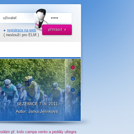
registrace na web
( neslouží pro ELM )
SEZEMICE 7. 5. 2011
Autor: Jarka Jelínková
rodám př. kolo campa vento a pedály ultegra