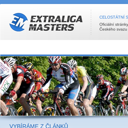
CELOSTÁTNÍ S
Oficiální stránk
Českého svazu c
VYBÍRÁME Z ČLÁNKŮ