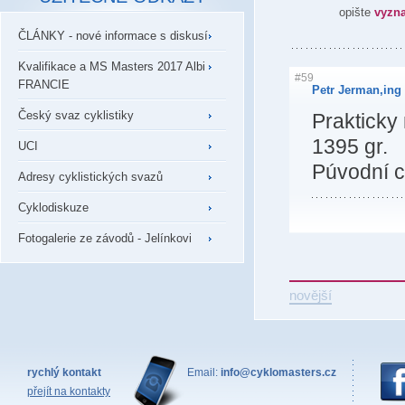
opište
vyzn
ČLÁNKY - nové informace s diskusí
Kvalifikace a MS Masters 2017 Albi
#59
FRANCIE
Petr Jerman,ing 
Český svaz cyklistiky
Prakticky
1395 gr.
UCI
Púvodní c
Adresy cyklistických svazů
Cyklodiskuze
Fotogalerie ze závodů - Jelínkovi
novější
rychlý kontakt
Email:
info@cyklomasters.cz
přejít na kontakty